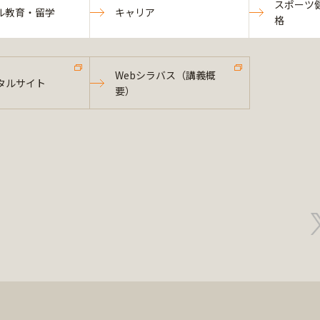
スポーツ
ル教育・留学
キャリア
格
Webシラバス（講義概
タルサイト
要）