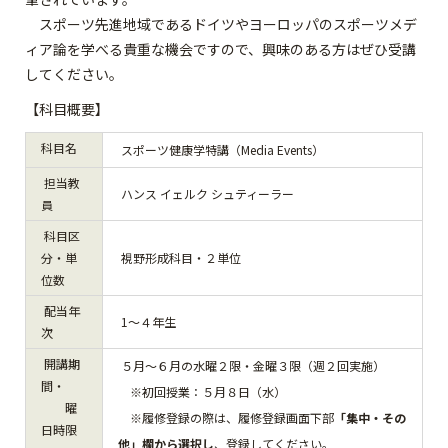
スポーツ先進地域であるドイツやヨーロッパのスポーツメデ
ィア論を学べる貴重な機会ですので、興味のある方はぜひ受講
してください。
【科目概要】
科目名
スポーツ健康学特講（Media Events）
担当教
ハンス イェルク シュティーラー
員
科目区
分・単
視野形成科目・２単位
位数
配当年
1～４年生
次
開講期
５月～６月の水曜２限・金曜３限（週２回実施）
間・
※初回授業：５月８日（水）
曜
※履修登録の際は、履修登録画面下部
「集中・その
日時限
他」欄から選択し
、登録してください。