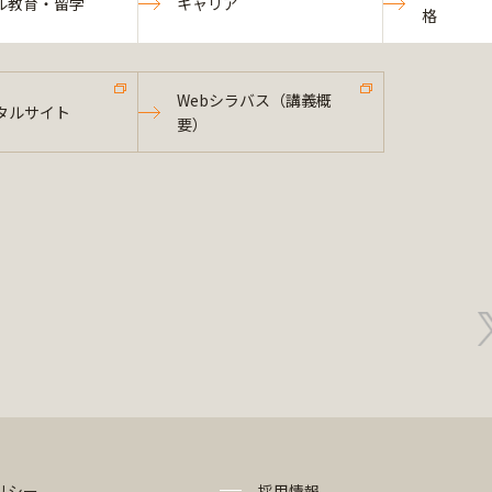
ル教育・留学
キャリア
格
Webシラバス（講義概
タルサイト
要）
リシー
採用情報