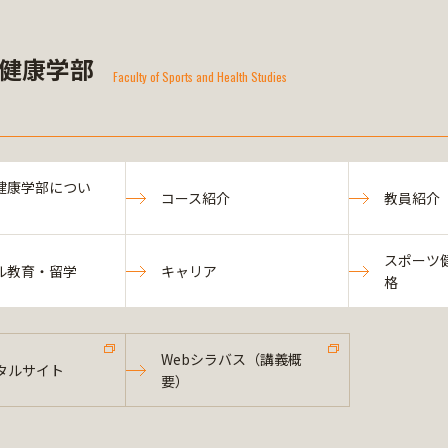
健康学部
Faculty of Sports and Health Studies
健康学部につい
コース紹介
教員紹介
スポーツ
ル教育・留学
キャリア
格
Webシラバス（講義概
タルサイト
要）