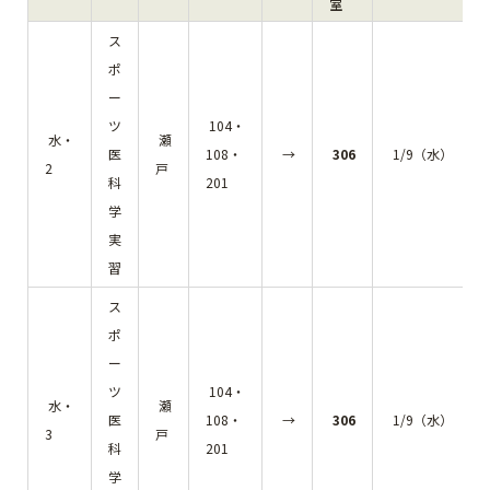
室
ス
ポ
ー
ツ
104・
水・
瀬
医
108・
→
306
1/9（水）
2
戸
科
201
学
実
習
ス
ポ
ー
ツ
104・
水・
瀬
医
108・
→
306
1/9（水）
3
戸
科
201
学