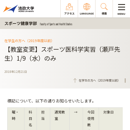
アクセス
LANGUAGE
検索
MENU
スポーツ健康学部
Faculty of Sports and Health Studies
在学生の方へ（2019年度以前）
【教室変更】スポーツ医科学実習（瀬戸先
生）1/9（水）のみ
2018年12月21日
在学生の方へ（2019年度以前）
標記について、以下の通りお知らせいたします。
曜・
科
担
通常教
→
今回
対象日
時
目
当
室
使用
名
教