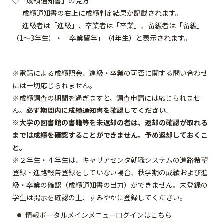
◇「成績通知書」の見方
成績通知書の右上に成績判定結果が記載されます。
進級者は「進級」、卒業者は「卒業」、留級者は「留級」
（1～3年生）・「卒業留年」（4年生）と表示されます。
※電話による成績照会、進級・卒業の可否に関する問い合わせ
には一切応じられません。
※成績調査の期間を過ぎますと、調査申請には応じられませ
ん。
必ず期間内に成績通知書を確認してください。
※
大学の図書館の書籍等を未返却の者は、返却の確認が取れる
までは成績を確認することができません
。予め返却しておくこ
と。
※２年生・４年生は、キャリアセンタ就職システムの進路希望
登録・進路報告登録をしていない場合、秋学期の成績および進
級・卒業の確認（成績通知書の出力）ができません。未登録の
学生は掲示を確認の上、すみやかに登録してください。
情報ポータルメインメニューログインはこちら