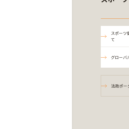
スポーツ
て
グローバ
法政ポー