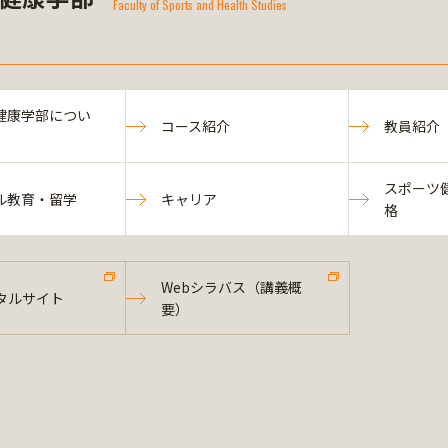
Faculty of Sports and Health Studies
健康学部につい
コース紹介
教員紹介
スポーツ
ル教育・留学
キャリア
格
Webシラバス（講義概
タルサイト
要）