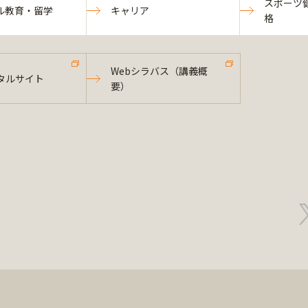
スポーツ
ル教育・留学
キャリア
格
Webシラバス（講義概
タルサイト
要）