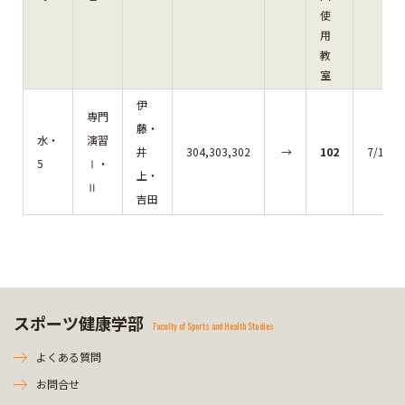
使
用
教
室
伊
専門
藤・
水・
演習
井
304,303,302
→
102
7/18
5
Ⅰ・
上・
Ⅱ
吉田
スポーツ健康学部
Faculty of Sports and Health Studies
よくある質問
お問合せ