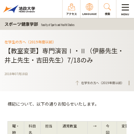
アクセス
LANGUAGE
検索
MENU
スポーツ健康学部
Faculty of Sports and Health Studies
在学生の方へ（2019年度以前）
【教室変更】専門演習Ⅰ・Ⅱ（伊藤先生・
井上先生・吉田先生）7/18のみ
2018年07月18日
在学生の方へ（2019年度以前）
標記について、以下の通りお知らせいたします。
曜・
科目
担当
通常教室
→
今
変更日
時
名
回