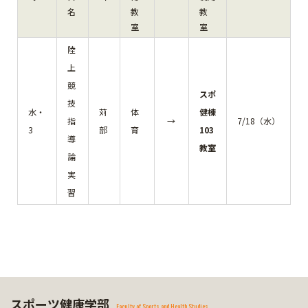
名
教
教
室
室
陸
上
競
スポ
技
水・
苅
体
健棟
指
→
7/18（水）
3
部
育
103
導
教室
論
実
習
スポーツ健康学部
Faculty of Sports and Health Studies