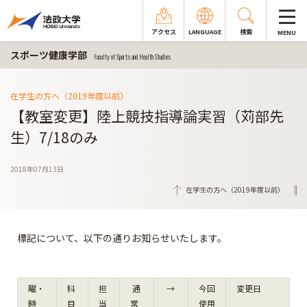
アクセス
LANGUAGE
検索
MENU
スポーツ健康学部
Faculty of Sports and Health Studies
在学生の方へ（2019年度以前）
【教室変更】陸上競技指導論実習（苅部先
生）7/18のみ
2018年07月13日
在学生の方へ（2019年度以前）
標記について、以下の通りお知らせいたします。
曜・
科
担
通
→
今回
変更日
時
目
当
常
使用