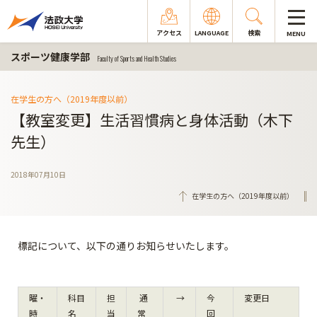
アクセス
LANGUAGE
検索
MENU
スポーツ健康学部
Faculty of Sports and Health Studies
在学生の方へ（2019年度以前）
【教室変更】生活習慣病と身体活動（木下
先生）
2018年07月10日
在学生の方へ（2019年度以前）
標記について、以下の通りお知らせいたします。
曜・
科目
担
通
→
今
変更日
時
名
当
常
回