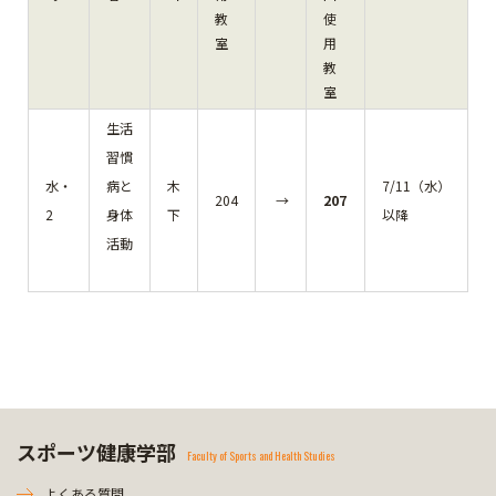
教
使
室
用
教
室
生活
習慣
水・
病と
木
7/11（水）
204
→
207
2
身体
下
以降
活動
スポーツ健康学部
Faculty of Sports and Health Studies
よくある質問