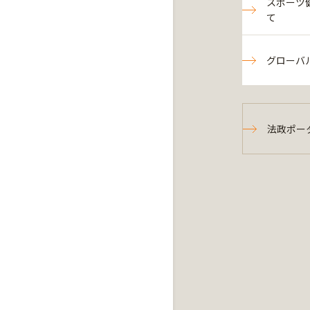
スポーツ
て
グローバ
法政ポー