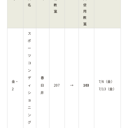
名
教
使
室
用
教
室
ス
ポ
ー
ツ
コ
ン
デ
春
金・
7/6（金）
ィ
日
207
→
103
2
7/13（金）
シ
井
ョ
ニ
ン
グ