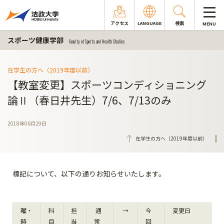
アクセス
LANGUAGE
検索
MENU
スポーツ健康学部
Faculty of Sports and Health Studies
在学生の方へ（2019年度以前）
【教室変更】スポーツコンディショニング
論Ⅱ（春日井先生）7/6、7/13のみ
2018年06月29日
在学生の方へ（2019年度以前）
標記について、以下の通りお知らせいたします。
曜・
科
担
通
→
今
変更日
時
目
当
常
回