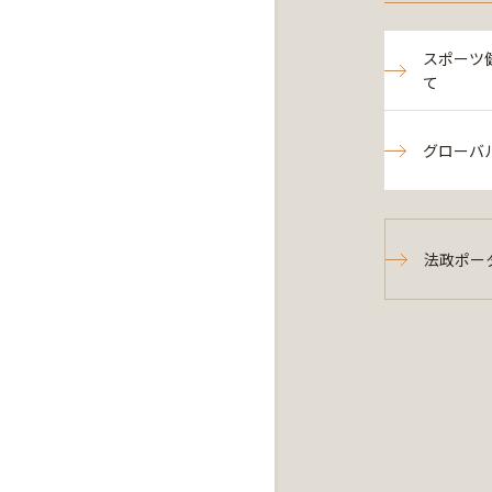
スポーツ
て
グローバ
法政ポー