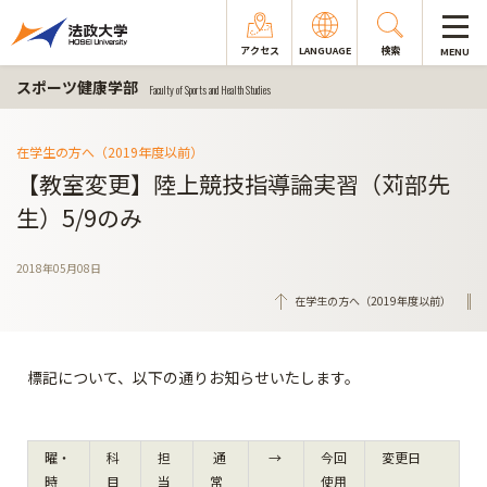
アクセス
LANGUAGE
検索
MENU
スポーツ健康学部
Faculty of Sports and Health Studies
在学生の方へ（2019年度以前）
【教室変更】陸上競技指導論実習（苅部先
生）5/9のみ
2018年05月08日
在学生の方へ（2019年度以前）
標記について、以下の通りお知らせいたします。
曜・
科
担
通
→
今回
変更日
時
目
当
常
使用