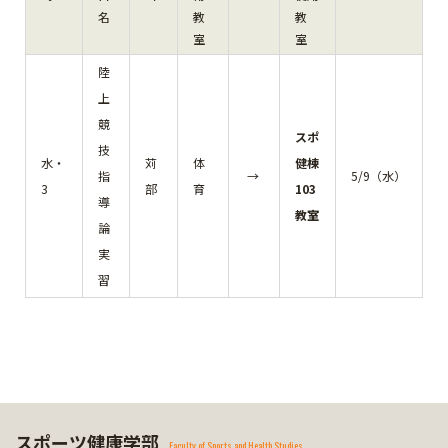
名
教
教
室
室
陸
上
競
スポ
技
水・
苅
体
健棟
指
→
5/9（水）
3
部
育
103
導
教室
論
実
習
スポーツ健康学部
Faculty of Sports and Health Studies