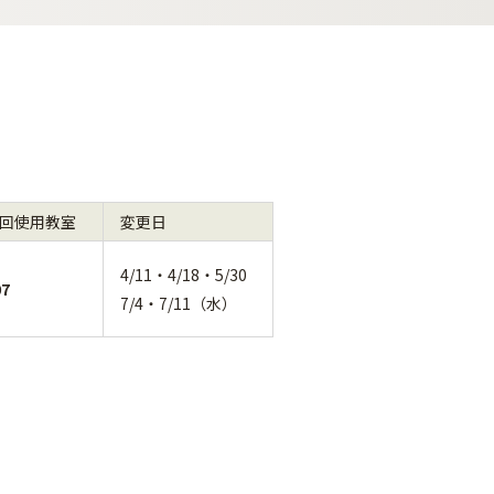
回使用教室
変更日
4/11・4/18・5/30
07
7/4・7/11（水）