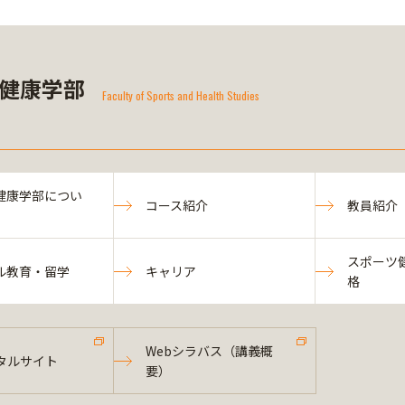
健康学部
Faculty of Sports and Health Studies
健康学部につい
コース紹介
教員紹介
スポーツ
ル教育・留学
キャリア
格
Webシラバス（講義概
タルサイト
要）