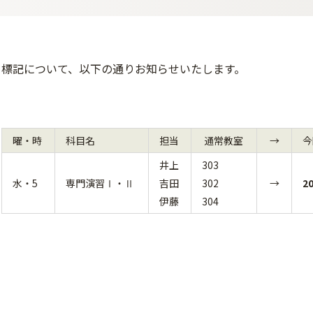
標記について、以下の通りお知らせいたします。
曜・時
科目名
担当
通常教室
→
今
井上
303
水・5
専門演習Ⅰ・Ⅱ
吉田
302
→
2
伊藤
304