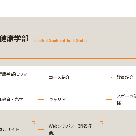
健康学部
Faculty of Sports and Health Studies
健康学部につい
コース紹介
教員紹介
スポーツ
ル教育・留学
キャリア
格
Webシラバス（講義概
タルサイト
要）