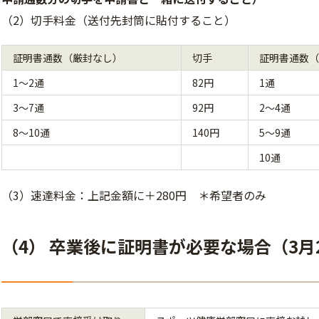
（2）
切手料金（送付先封筒に貼付すること）
証明書通数（厳封なし）
切手
証明書通数（
1～2通
82円
1通
3～7通
92円
2～4通
8～10通
140円
5～9通
10通
（3）速達料金：上記金額に＋280円 ＊希望者のみ
（4） 卒業後に証明書が必要な場合（3月