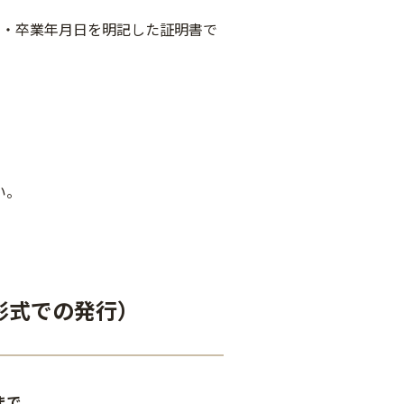
・卒業年月日を明記した証明書で
い。
形式での発行）
まで