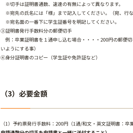
※切手は証明書通数、速達の有無によって異なります。
※宛先の氏名には「様」まで記入してください。（宛、行な
※宛名面の一番下に学生証番号を明記してください。
③証明書発行手数料分の郵便切手
例：卒業証明書を１通申し込む場合・・・・200円の郵便切
いようにする事）
④身分証明書のコピー（学生証や免許証など）
（3）必要金額
（1）
予約票発行手数料：200円
（1通/和文・英文証明書：卒
申請
通数分の切手を申請書と一緒に送付すること
）