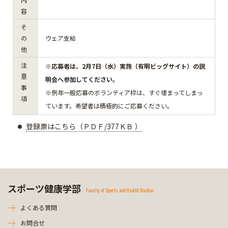
容
そ
の
ウェア支給
他
注
※応募者は、2月7日（水）実施（有明ビッグサイト）の説
意
明会へ参加してください。
事
※例年一般応募のボランティア枠は、すぐ埋まってしまっ
項
ています。希望者は積極的にご応募ください。
登録票はこちら（ＰＤＦ/377ＫＢ ）
スポーツ健康学部
Faculty of Sports and Health Studies
よくある質問
お問合せ