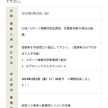
て下さい。
日
2018年2月25日（日）
時
募
10名*スポーツ健康学部生限定、応募者多数の場合は抽
集
人
選。
員
申
登録票を学部窓口へ提出して下さい。（登録票は以下の方
込
法で入手可能）
方
1．スポーツ健康学部事務課で配布
法
2．以下のリンクからダウンロード
申
2018年2月2日（金）17：00まで
※期間延長しまし
込
締
た！！
切
業
務
収容バス乗車人数確認とバスへの添乗
内