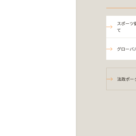
スポーツ
て
グローバ
法政ポー