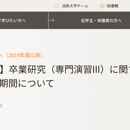
法政大学ホーム
図書館
で学びたい方へ
在学生・保護者の方へ
（2019年度以前）
】卒業研究（専門演習III）に
期間について
日