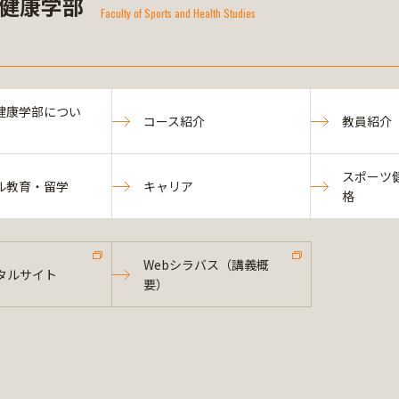
健康学部
Faculty of Sports and Health Studies
健康学部につい
コース紹介
教員紹介
スポーツ
ル教育・留学
キャリア
格
Webシラバス（講義概
タルサイト
要）