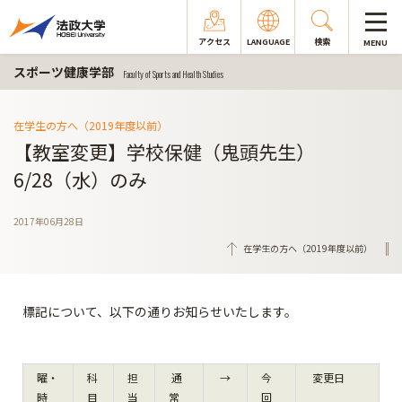
アクセス
LANGUAGE
検索
MENU
スポーツ健康学部
Faculty of Sports and Health Studies
在学生の方へ（2019年度以前）
【教室変更】学校保健（鬼頭先生）
6/28（水）のみ
2017年06月28日
在学生の方へ（2019年度以前）
標記について、以下の通りお知らせいたします。
曜・
科
担
通
→
今
変更日
時
目
当
常
回