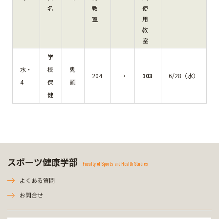
名
教
使
室
用
教
室
学
水・
校
鬼
204
→
103
6/28（水）
4
保
頭
健
スポーツ健康学部
Faculty of Sports and Health Studies
よくある質問
お問合せ