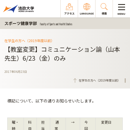
アクセス
LANGUAGE
検索
MENU
スポーツ健康学部
Faculty of Sports and Health Studies
在学生の方へ（2019年度以前）
【教室変更】コミュニケーション論（山本
先生）6/23（金）のみ
2017年06月23日
在学生の方へ（2019年度以前）
標記について、以下の通りお知らせいたします。
曜・
科
担
通
→
今
変更日
時
目
当
常
回