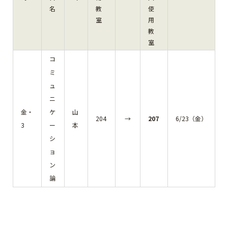
名
教
使
室
用
教
室
コ
ミ
ュ
ニ
金・
ケ
山
204
→
207
6/23（金）
3
ー
本
シ
ョ
ン
論