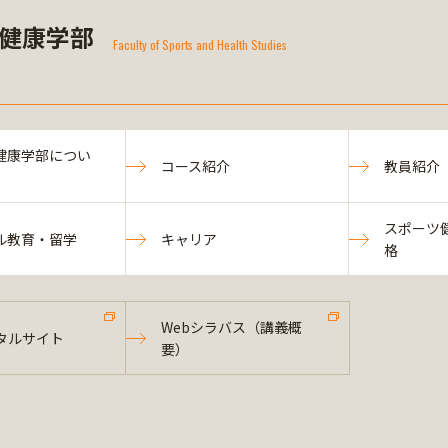
健康学部
Faculty of Sports and Health Studies
健康学部につい
コース紹介
教員紹介
スポーツ
ル教育・留学
キャリア
格
Webシラバス（講義概
タルサイト
要）