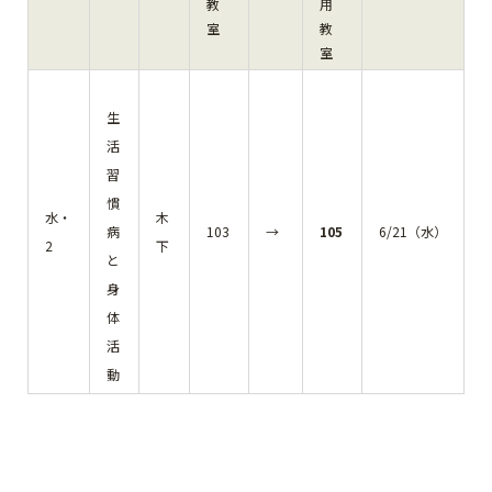
教
用
室
教
室
生
活
習
慣
水・
木
病
103
→
105
6/21（水）
2
下
と
身
体
活
動