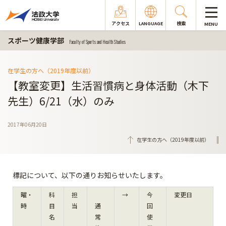
アクセス
LANGUAGE
検索
MENU
スポーツ健康学部
Faculty of Sports and Health Studies
在学生の方へ（2019年度以前）
【教室変更】生活習慣病と身体活動（木下
先生）6/21（水）のみ
2017年06月20日
在学生の方へ（2019年度以前）
標記について、以下の通りお知らせいたします。
曜・
科
担
→
今
変更日
時
目
当
通
回
名
常
使