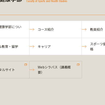
Faculty of Sports and Health Studies
健康学部につい
コース紹介
教員紹介
スポーツ
ル教育・留学
キャリア
格
Webシラバス（講義概
タルサイト
要）