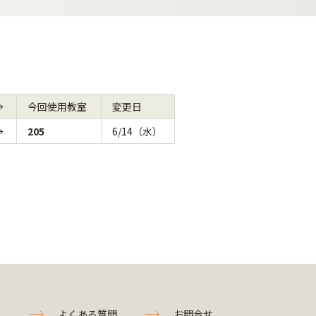
→
今回使用教室
変更日
→
205
6/14（水）
よくある質問
お問合せ