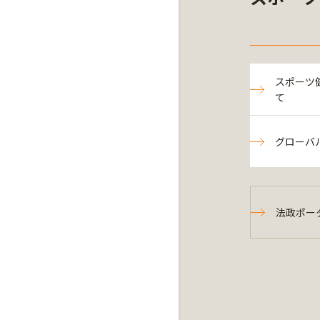
スポーツ
て
グローバ
法政ポー