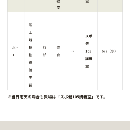
教
室
室
陸
上
スポ
競
健
水・
技
苅
体
→
105
6/7（水）
3
指
部
育
講義
導
室
論
実
習
※当日雨天の場合も教場は「スポ健105講義室」です。