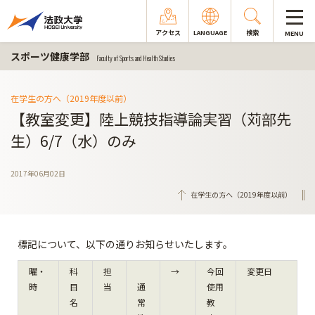
アクセス
LANGUAGE
検索
MENU
スポーツ健康学部
Faculty of Sports and Health Studies
在学生の方へ（2019年度以前）
【教室変更】陸上競技指導論実習（苅部先
生）6/7（水）のみ
2017年06月02日
在学生の方へ（2019年度以前）
標記について、以下の通りお知らせいたします。
曜・
科
担
→
今回
変更日
時
目
当
通
使用
名
常
教