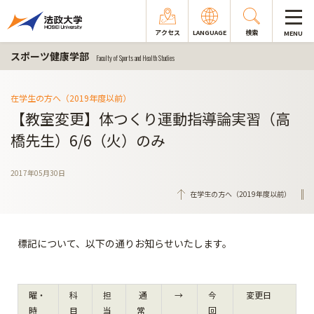
アクセス
LANGUAGE
検索
MENU
スポーツ健康学部
Faculty of Sports and Health Studies
在学生の方へ（2019年度以前）
【教室変更】体つくり運動指導論実習（高
橋先生）6/6（火）のみ
2017年05月30日
在学生の方へ（2019年度以前）
標記について、以下の通りお知らせいたします。
曜・
科
担
通
→
今
変更日
時
目
当
常
回