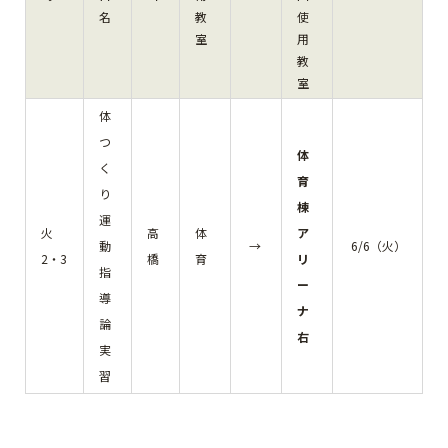
名
教
使
室
用
教
室
体
つ
体
く
育
り
棟
運
火
高
体
ア
動
→
6/6（火）
2・3
橋
育
リ
指
ー
導
ナ
論
右
実
習