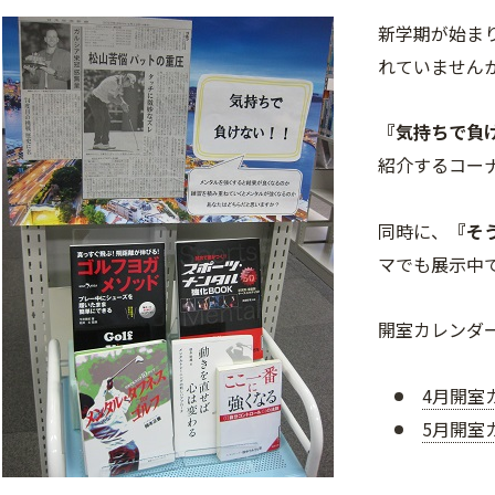
新学期が始ま
れていません
『気持ちで負け
紹介するコー
同時に、
『そ
マでも展示中
開室カレンダ
4月開室
5月開室