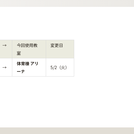
→
今回使用教
変更日
室
体育棟 アリ
→
5/2（火）
ーナ