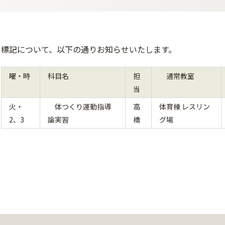
標記について、以下の通りお知らせいたします。
曜・時
科目名
担
通常教室
当
火・
体つくり運動指導
高
体育棟 レスリン
2、3
論実習
橋
グ場