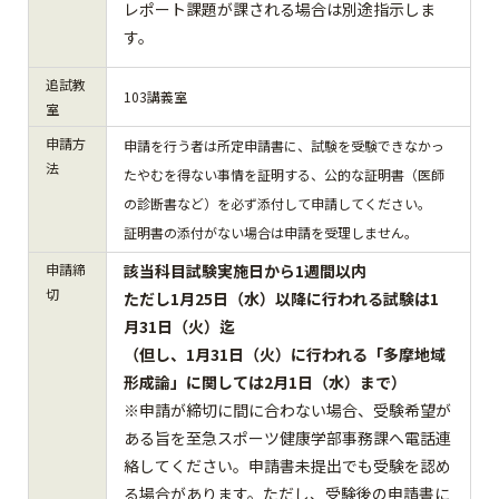
レポート課題が課される場合は別途指示しま
す。
追試教
103講義室
室
申請方
申請を行う者は所定申請書に、試験を受験できなかっ
法
たやむを得ない事情を証明する、公的な証明書（医師
の診断書など）を必ず添付して申請してください。
証明書の添付がない場合は申請を受理しません。
申請締
該当科目試験実施日から1週間以内
切
ただし1月25日（水）以降に行われる試験は1
月31日（火）迄
（但し、1月31日（火）に行われる「多摩地域
形成論」に関しては2月1日（水）まで）
※申請が締切に間に合わない場合、受験希望が
ある旨を至急スポーツ健康学部事務課へ電話連
絡してください。申請書未提出でも受験を認め
る場合があります。ただし、受験後の申請書に