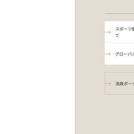
スポーツ
て
グローバ
法政ポー