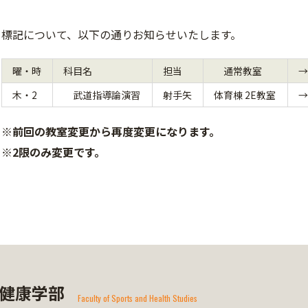
標記について、以下の通りお知らせいたします。
曜・時
科目名
担当
通常教室
木・2
武道指導論演習
射手矢
体育棟 2E教室
→
※前回の教室変更から再度変更になります。
※
2限のみ
変更です。
健康学部
Faculty of Sports and Health Studies