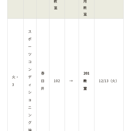
教
用
室
教
室
ス
ポ
ー
ツ
コ
ン
春
201
火・
デ
日
102
→
教
12/13（火）
3
ィ
井
室
シ
ョ
ニ
ン
グ
論