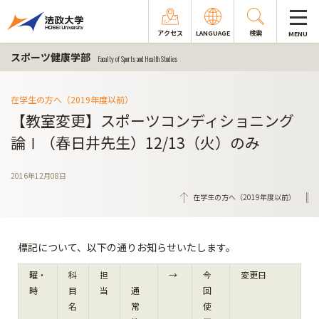
アクセス
LANGUAGE
検索
MENU
スポーツ健康学部
Faculty of Sports and Health Studies
在学生の方へ（2019年度以前）
【教室変更】スポーツコンディショニング
論Ⅰ（春日井先生）12/13（火）のみ
2016年12月08日
在学生の方へ（2019年度以前）
標記について、以下の通りお知らせいたします。
曜・
科
担
→
今
変更日
時
目
当
通
回
名
常
使