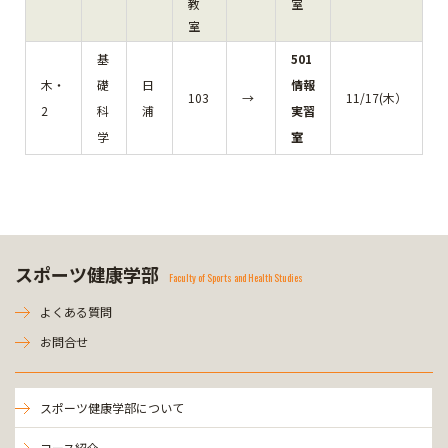
教
室
室
基
501
木・
礎
日
情報
103
→
11/17(木）
2
科
浦
実習
学
室
スポーツ健康学部
Faculty of Sports and Health Studies
よくある質問
お問合せ
スポーツ健康学部について
コース紹介