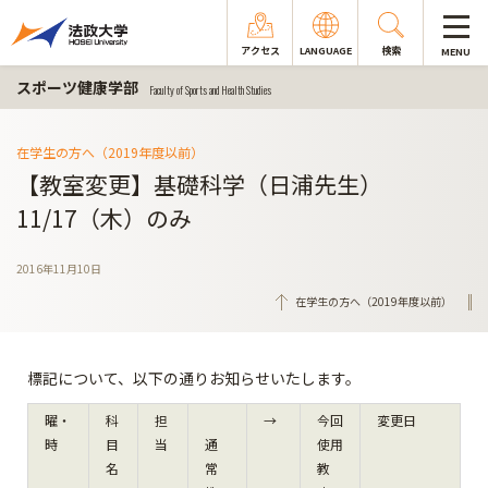
アクセス
LANGUAGE
検索
MENU
スポーツ健康学部
Faculty of Sports and Health Studies
在学生の方へ（2019年度以前）
【教室変更】基礎科学（日浦先生）
11/17（木）のみ
2016年11月10日
在学生の方へ（2019年度以前）
標記について、以下の通りお知らせいたします。
曜・
科
担
→
今回
変更日
時
目
当
通
使用
名
常
教