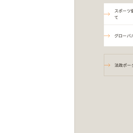
スポーツ
て
グローバ
法政ポー