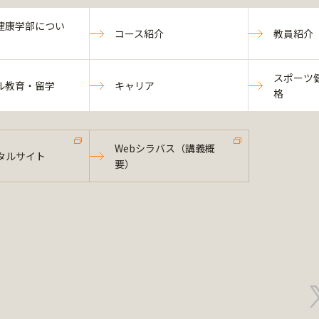
健康学部につい
コース紹介
教員紹介
スポーツ
ル教育・留学
キャリア
格
Webシラバス（講義概
タルサイト
要）