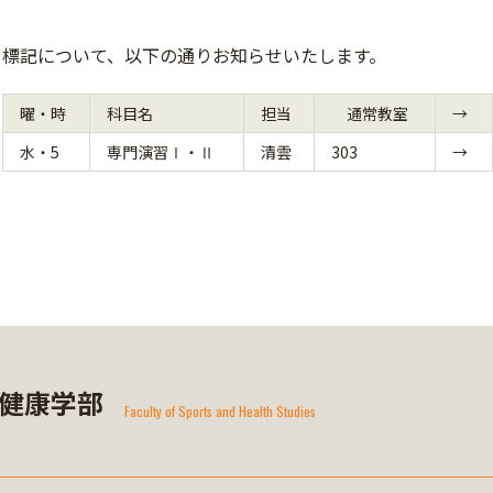
標記について、以下の通りお知らせいたします。
曜・時
科目名
担当
通常教室
→
水・5
専門演習Ⅰ・Ⅱ
清雲
303
→
健康学部
Faculty of Sports and Health Studies