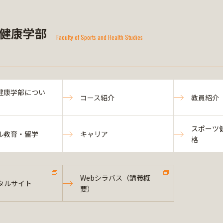
健康学部
Faculty of Sports and Health Studies
健康学部につい
コース紹介
教員紹介
スポーツ
ル教育・留学
キャリア
格
Webシラバス（講義概
タルサイト
要）