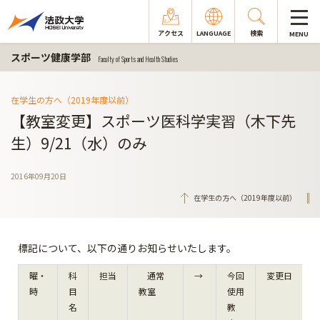
アクセス
LANGUAGE
検索
MENU
スポーツ健康学部
Faculty of Sports and Health Studies
在学生の方へ（2019年度以前）
【教室変更】スポーツ医科学実習（木下先
生）9/21（水）のみ
2016年09月20日
在学生の方へ（2019年度以前）
標記について、以下の通りお知らせいたします。
曜・
科
担当
通常
→
今回
変更日
時
目
教室
使用
名
教