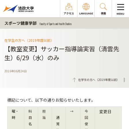
アクセス
LANGUAGE
検索
MENU
スポーツ健康学部
Faculty of Sports and Health Studies
在学生の方へ（2019年度以前）
【教室変更】サッカー指導論実習（清雲先
生）6/29（水）のみ
2016年06月24日
在学生の方へ（2019年度以前）
標記について、以下の通りお知らせいたします。
曜・
科
担
→
今
変更日
時
目
当
通
回
名
常
使