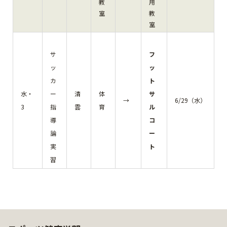
教
用
室
教
室
サ
フ
ッ
ッ
カ
ト
水・
ー
清
体
サ
→
6/29（水）
3
指
雲
育
ル
導
コ
論
ー
実
ト
習