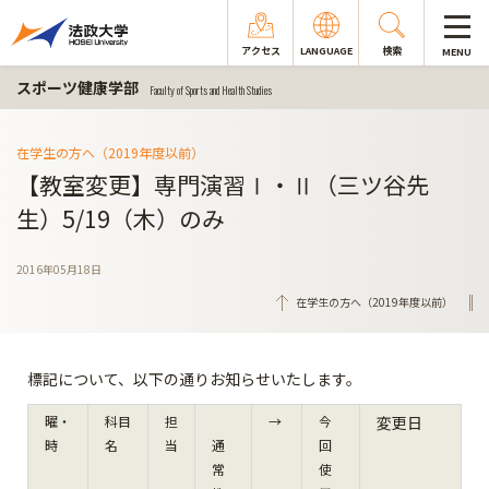
アクセス
LANGUAGE
検索
MENU
スポーツ健康学部
Faculty of Sports and Health Studies
在学生の方へ（2019年度以前）
【教室変更】専門演習Ⅰ・Ⅱ（三ツ谷先
生）5/19（木）のみ
2016年05月18日
在学生の方へ（2019年度以前）
標記について、以下の通りお知らせいたします。
曜・
科目
担
→
今
変更日
時
名
当
通
回
常
使