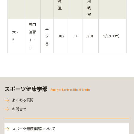
教
用
室
教
室
専門
三
木・
演習
ツ
302
→
501
5/19（木）
5
Ⅰ・
谷
Ⅱ
スポーツ健康学部
Faculty of Sports and Health Studies
よくある質問
お問合せ
スポーツ健康学部について