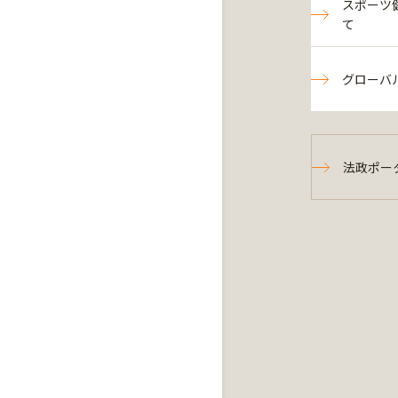
スポーツ
て
グローバ
法政ポー