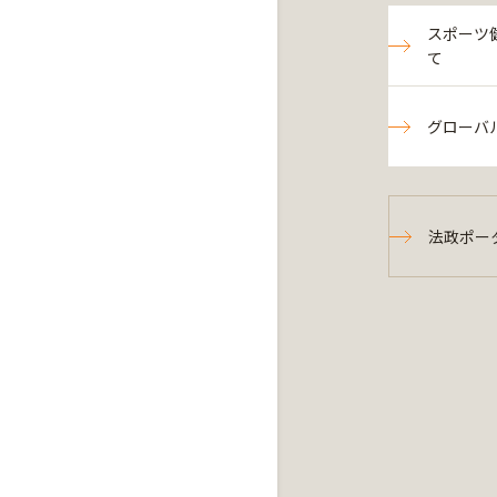
スポーツ
て
グローバ
法政ポー