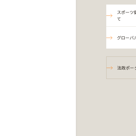
スポーツ
て
グローバ
法政ポー