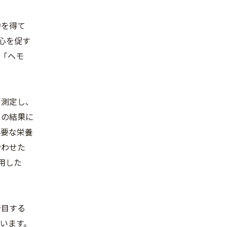
力を得て
関心を促す
に「ヘモ
を測定し、
自の結果に
必要な栄養
合わせた
用した
着目する
います。