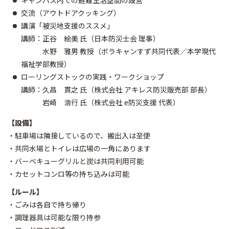
キャンパス内での避難生活空間の設営
交流（アウトドアクッキング）
講演「被災地支援のススメ」
講師：正谷 絵美 氏（日本防災士会 理事）
水野 雅男 教授（ボラキャンすず共同代表／本学現代
福祉学部教授）
ローリングストックの実践・ワークショップ
講師：久昌 貫之 氏（株式会社 アキレス防災販売部 部長）
岩崎 浩行 氏（株式会社 e防災支援 代表）
【設備】
・駐車場は隣接しているので、搬出入は至便
・共同水場とトイレは広場の一角にあります
・バーベキューグリルと炭は共同利用可能
・カセットコンロ等の持ち込みは可能
【ルール】
・ごみは各自で持ち帰り
・調理器具は可能な限り持参