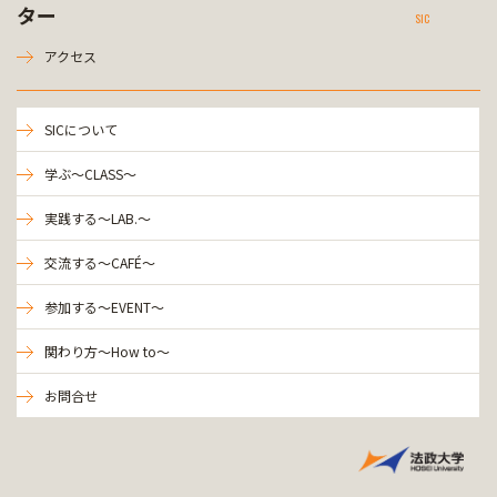
ター
SIC
アクセス
SICについて
学ぶ～CLASS～
実践する～LAB.～
交流する～CAFÉ～
参加する～EVENT～
関わり方～How to～
お問合せ