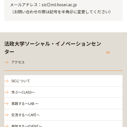
メールアドレス：sic◎ml.hosei.ac.jp
（お問い合わせの際は記号を半角＠に変更してください）
法政大学ソーシャル・イノベーションセン
ター
SIC
アクセス
SICについて
学ぶ～CLASS～
実践する～LAB.～
交流する～CAFÉ～
参加する～EVENT～