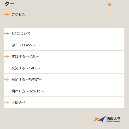
ター
SIC
アクセス
SICについて
学ぶ～CLASS～
実践する～LAB.～
交流する～CAFÉ～
参加する～EVENT～
関わり方～How to～
お問合せ