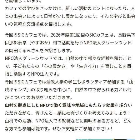
を開催しています。
カフェでの学びをきっかけに、新しい活動のヒントになったり、人
との出会いによって日常が少し豊かになったり、そんな学びと出会
いの気軽な交流拠点を目指します。
今回のSICカフェでは、2026年度第1回目のSICカフェは、長野県下
伊那郡泰阜（やすおか）村で活動を行うNPO法人グリーンウッド
の岡田くるみさんをお招きします。
NPO法人グリーンウッドでは、自然の中で様々な経験を積むこと
で、子どもたちの「心の豊かさ」や「生きる力」を育むことを目
指し活動するNPO法人です。
今回のSICカフェでは法政大学の学生もボランティア参加する「山
賊キャンプ」の取り組みを中心に、自然の中で得られる力とは何
かについてのお話をいただきます。
山村を拠点にしたNPOで働く意味
や
地域にもたらす効果
を紹介い
ただきながら、皆さんと一緒に社会づくりを考えてみましょう！
山村での活動、NPO法人での就職などに興味のある方など、どん
な方でも参加可能です。ぜひお気軽にご参加ください！