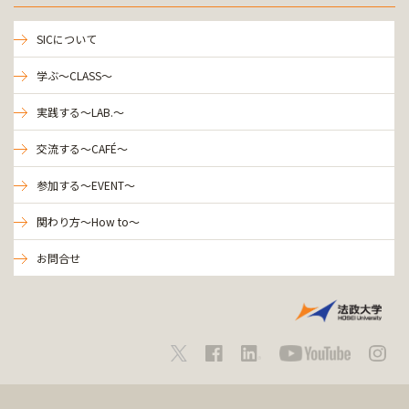
SICについて
学ぶ～CLASS～
実践する～LAB.～
交流する～CAFÉ～
参加する～EVENT～
関わり方～How to～
お問合せ