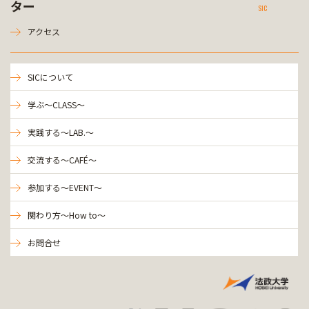
ター
SIC
アクセス
SICについて
学ぶ～CLASS～
実践する～LAB.～
交流する～CAFÉ～
参加する～EVENT～
関わり方～How to～
お問合せ