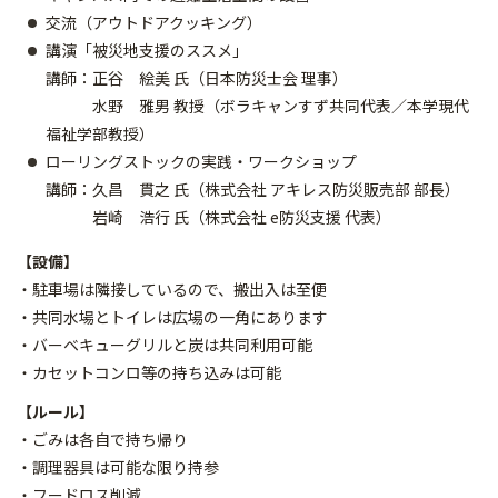
交流（アウトドアクッキング）
講演「被災地支援のススメ」
講師：正谷 絵美 氏（日本防災士会 理事）
水野 雅男 教授（ボラキャンすず共同代表／本学現代
福祉学部教授）
ローリングストックの実践・ワークショップ
講師：久昌 貫之 氏（株式会社 アキレス防災販売部 部長）
岩崎 浩行 氏（株式会社 e防災支援 代表）
【設備】
・駐車場は隣接しているので、搬出入は至便
・共同水場とトイレは広場の一角にあります
・バーベキューグリルと炭は共同利用可能
・カセットコンロ等の持ち込みは可能
【ルール】
・ごみは各自で持ち帰り
・調理器具は可能な限り持参
・フードロス削減