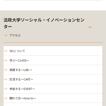
法政大学ソーシャル・イノベーションセン
ター
SIC
アクセス
SICについて
学ぶ～CLASS～
実践する～LAB.～
交流する～CAFÉ～
参加する～EVENT～
関わり方～How to～