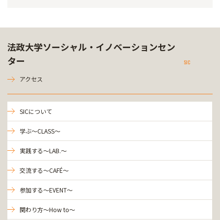
法政大学ソーシャル・イノベーションセン
ター
SIC
アクセス
SICについて
学ぶ～CLASS～
実践する～LAB.～
交流する～CAFÉ～
参加する～EVENT～
関わり方～How to～