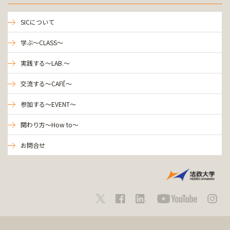
SICについて
学ぶ～CLASS～
実践する～LAB.～
交流する～CAFÉ～
参加する～EVENT～
関わり方～How to～
お問合せ